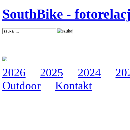
SouthBike - fotorelac
2026
2025
2024
20
Outdoor
Kontakt