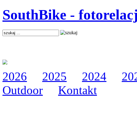
SouthBike - fotorelac
2026
2025
2024
20
Outdoor
Kontakt