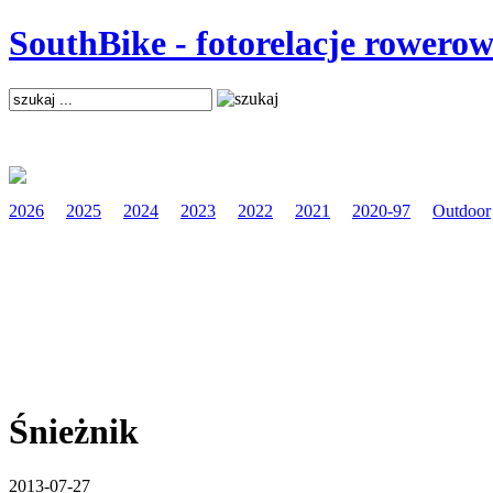
SouthBike - fotorelacje rowerow
2026
2025
2024
2023
2022
2021
2020-97
Outdoor
Śnieżnik
2013-07-27