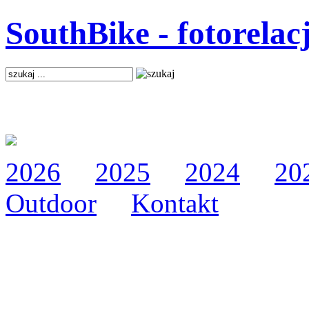
SouthBike - fotorelac
2026
2025
2024
20
Outdoor
Kontakt